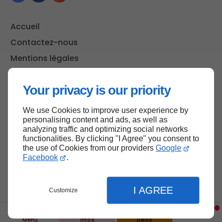
Accueil
Contactez-nous
Mentions légales
Plan du site
Your privacy is our priority
We use Cookies to improve user experience by
Haut de page
personalising content and ads, as well as
analyzing traffic and optimizing social networks
functionalities. By clicking "I Agree" you consent to
the use of Cookies from our providers
Google
Facebook
.
I AGREE
Customize
Menu
Infos
Devis